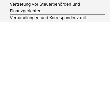
Vertretung vor Steuerbehörden und
Finanzgerichten
Verhandlungen und Korrespondenz mit
Finanzbehörden und -gerichten
Nehmen Sie jetzt
gerne Kontakt mit
uns auf
Rufen Sie uns einfach an
02043 65017
oder schicken Sie uns eine
Kontaktanfrage via E-Mail.
Unsere
Bürozeiten: Mo. – Do. 9.00 – 16.00 Uhr,